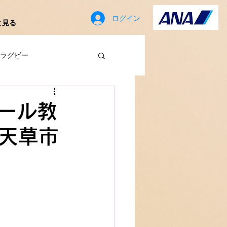
ログイン
と見る
ラグビー
歳
ール教
s×天草市