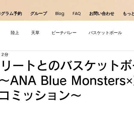
ログラム予約
グループ
Blog
FAQ
お問い合わせ
もっ
陸上
天草
ビーチバレー
バスケットボール
 2分
直方
バレーボール
サッカー
チアダンス
千
スリートとのバスケットボ
ANA Blue Monster
コミッション～