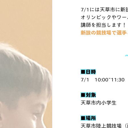
7/1には天草市に
オリンピックやワー
講師を担当します！
新設の競技場で選手
■日時
7/1　10:00~11:30
■対象
天草市内小学生
■場所
天草市陸上競技場（