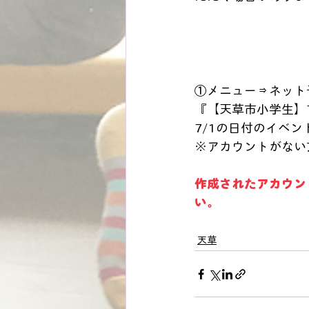
①メニュー⇒ネット
『【天草市小学生】
7/1の日付のイベ
※アカウントがない
作成されたアカウン
い。
天草