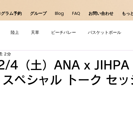
ログラム予約
グループ
Blog
FAQ
お問い合わせ
もっ
陸上
天草
ビーチバレー
バスケットボール
: 2分
直方
バレーボール
サッカー
チアダンス
千
2/4（土）ANA x JIHP
 スペシャル トーク セッ