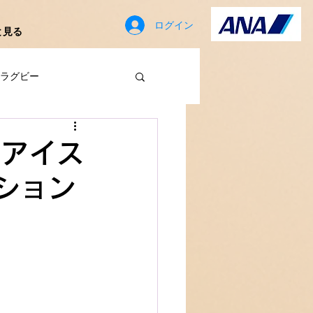
ログイン
と見る
ラグビー
歳
A アイス
ション