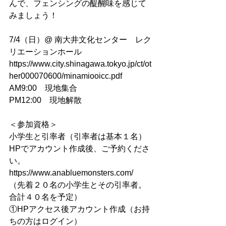
んで、フェンシングの醍醐味を感じて
みましょう！
7/4（日）@ 南大井文化センター　レク
リエーションホール
https://www.city.shinagawa.tokyo.jp/ct/ot
her000070600/minamiooicc.pdf
AM9:00　現地集合
PM12:00　現地解散
＜参加資格＞
小学生と引率者（引率者は基本１名）
HPでアカウント作成後、ご予約くださ
い。
https://www.anabluemonsters.com/
（先着２０名の小学生とその引率者。
合計４０名を予定）
①HPアクセス後アカウント作成（お持
ちの方はログイン）