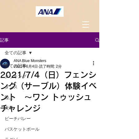
記事
全ての記事
ANA Blue Monsters
全ての記事
2021年6月4日
読了時間: 2分
2021/7/4（日）フェンシ
クッキング
ング（サーブル）体験イベ
ダンス
ント 〜ワン トゥッシュ
陸上
チャレンジ
天草
ビーチバレー
バスケットボール