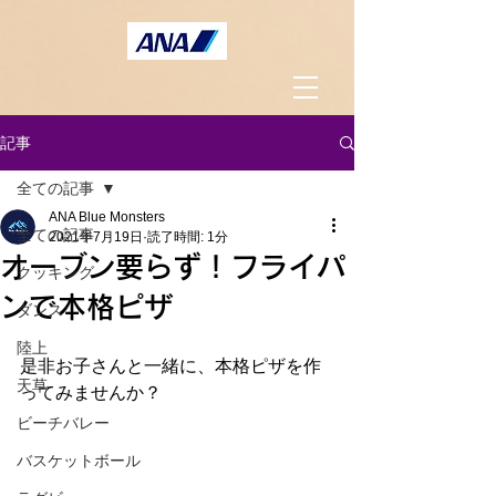
記事
全ての記事
ANA Blue Monsters
全ての記事
2021年7月19日
読了時間: 1分
オーブン要らず！フライパ
クッキング
ンで本格ピザ
ダンス
陸上
是非お子さんと一緒に、本格ピザを作
天草
ってみませんか？
ベーキングパウダーを使うことで発酵
ビーチバレー
時間もなくフライパンで簡単に、手早
バスケットボール
くピザが作れます。 生地をこねる作業