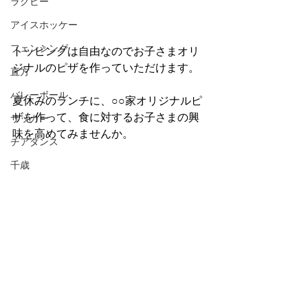
ラグビー
もボウルの中で完結するので粉の後始
末も要らず 後片付けも楽なので、休日
アイスホッケー
のランチにお勧めの 1 品です。 
フェンシング
トッピングは自由なのでお子さまオリ
ジナルのピザを作っていただけます。
直方
バレーボール
夏休みのランチに、○○家オリジナルピ
ザを作って、食に対するお子さまの興
サッカー
味を高めてみませんか。
チアダンス
千歳