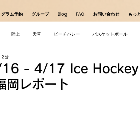
ログラム予約
グループ
Blog
FAQ
お問い合わせ
もっ
陸上
天草
ビーチバレー
バスケットボール
 2分
直方
バレーボール
サッカー
チアダンス
千
16 - 4/17 Ice Hockey
@福岡レポート