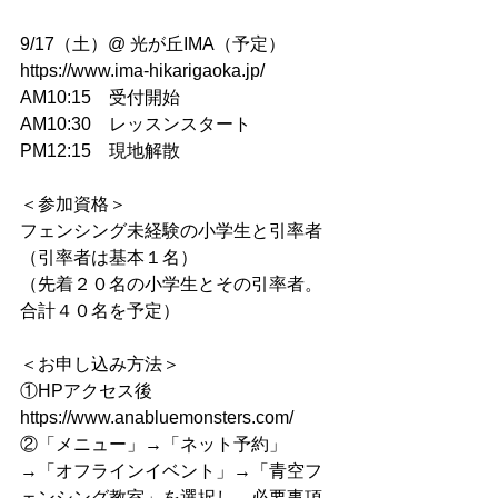
9/17（土）@ 光が丘IMA（予定）
https://www.ima-hikarigaoka.jp/
AM10:15　受付開始
AM10:30　レッスンスタート
PM12:15　現地解散
＜参加資格＞
フェンシング未経験の小学生と引率者
（引率者は基本１名）
（先着２０名の小学生とその引率者。
合計４０名を予定）
＜お申し込み方法＞
①HPアクセス後
https://www.anabluemonsters.com/
②「メニュー」→「ネット予約」
→「オフラインイベント」→「青空フ
ェンシング教室」を選択し、必要事項