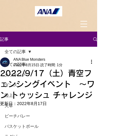
記事
全ての記事
ANA Blue Monsters
全ての記事
2022年8月15日
読了時間: 1分
2022/9/17（土）青空フ
クッキング
ェンシングイベント 〜ワ
ダンス
ン トゥッシュ チャレンジ
陸上
更新日：
2022年8月17日
天草
ビーチバレー
バスケットボール