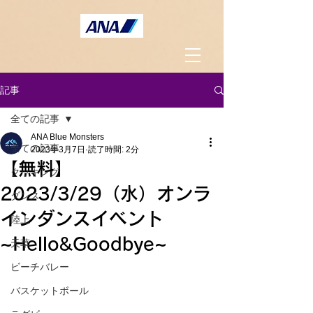
記事
全ての記事
ANA Blue Monsters
全ての記事
2023年3月7日
読了時間: 2分
【無料】
クッキング
2023/3/29（水）オンラ
ダンス
インダンスイベント
陸上
~Hello&Goodbye~
天草
ビーチバレー
バスケットボール