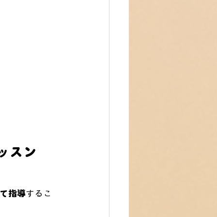
ッスン
して指導
するこ