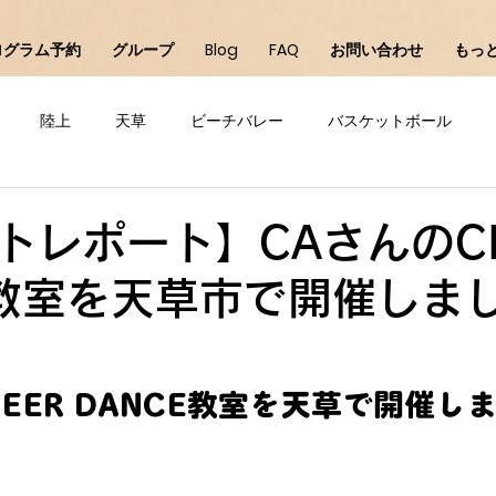
ログラム予約
グループ
Blog
FAQ
お問い合わせ
もっ
陸上
天草
ビーチバレー
バスケットボール
直方
バレーボール
サッカー
チアダンス
千
トレポート】CAさんのCH
E教室を天草市で開催しま
HEER DANCE教室を天草で開催し