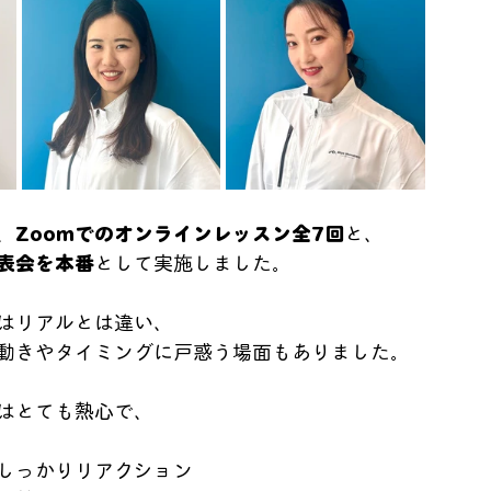
、
Zoomでのオンラインレッスン全7回
と、
表会を本番
として実施しました。
はリアルとは違い、
動きやタイミングに戸惑う場面もありました。
はとても熱心で、
しっかりリアクション