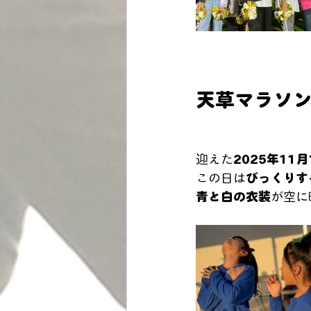
天草マラソ
迎えた
2025年11
この日は
びっくりす
青と白の衣装
が空に