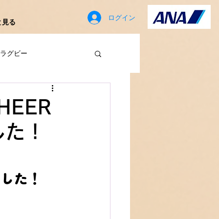
ログイン
と見る
ラグビー
歳
EER
した！
ました！