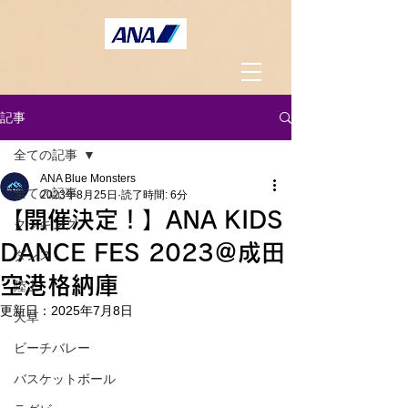
記事
全ての記事
ANA Blue Monsters
全ての記事
2023年8月25日
読了時間: 6分
【開催決定！】ANA KIDS
クッキング
DANCE FES 2023＠成田
ダンス
空港格納庫
陸上
更新日：
2025年7月8日
天草
ビーチバレー
バスケットボール