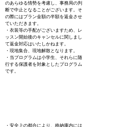
のあらゆる情勢を考慮し、事務局の判
断で中止となることがございます。そ
の際にはプラン金額の半額を返金させ
ていただきます。
・衣装等の手配がございますため、レ
ッスン開始後のキャンセルに関しまし
て返金対応はいたしかねます。
・現地集合、現地解散となります。
・当プログラムは小学生、それらに随
行する保護者を対象としたプログラム
です。
・格納庫への移動手段に制限がござい
ますため、保護者の同伴は原則お一人
までとさせていただきます。追加で同
伴を希望される場合は一名まで、有償
でのご案内となります。詳細につきま
しては参加人数確定後にご案内をさせ
て頂きます。
・安全上の都合により、格納庫内には