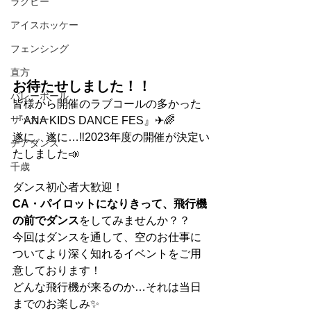
ラグビー
アイスホッケー
フェンシング
直方
お待たせしました！！
バレーボール
皆様から開催のラブコールの多かった
サッカー
『ANA KIDS DANCE FES』✈🌈
遂に、遂に…‼2023年度の開催が決定い
チアダンス
たしました📣
千歳
ダンス初心者大歓迎！
CA・パイロットになりきって、飛行機
の前でダンス
をしてみませんか？？
今回はダンスを通して、空のお仕事に
ついてより深く知れるイベントをご用
意しております！
どんな飛行機が来るのか…それは当日
までのお楽しみ✨