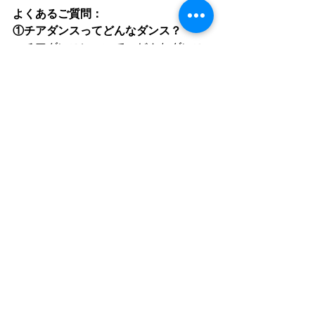
よくあるご質問：
①チアダンスってどんなダンス？
　チアダンスについて、どんなダンス
か知りたい！という方に向けて、参考
用の動画をご用意しました！振り付け
の一部を踊っておりますので、以下リ
ンクからチェックしてみてください
ね！
https://youtu.be/HXXyi1Ws1ls
②オンラインレッスンの遅刻・欠席に
ついて
・やむを得ず遅れてしまっても、途中
からご参加いただけますのでご安心く
ださい！
　※レッスンの延長はいたしかねます
のでご注意ください。