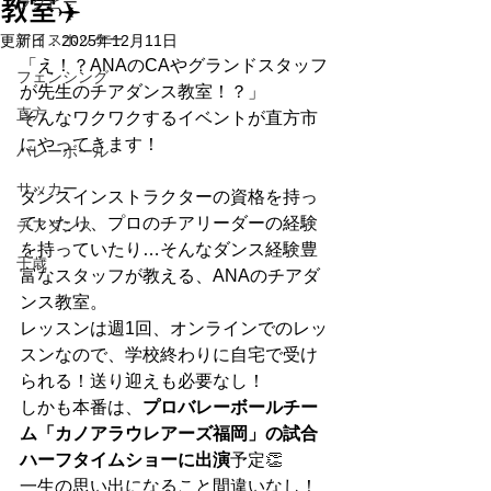
ラグビー
教室✈️
アイスホッケー
更新日：
2025年12月11日
「え！？ANAのCAやグランドスタッフ
フェンシング
が先生のチアダンス教室！？」
直方
そんなワクワクするイベントが直方市
にやってきます！
バレーボール
サッカー
ダンスインストラクターの資格を持っ
ていたり、プロのチアリーダーの経験
チアダンス
を持っていたり…そんなダンス経験豊
千歳
富なスタッフが教える、ANAのチアダ
ンス教室。
レッスンは週1回、オンラインでのレッ
スンなので、学校終わりに自宅で受け
られる！送り迎えも必要なし！
しかも本番は、
プロバレーボールチー
ム「カノアラウレアーズ福岡」の試合
ハーフタイムショーに出演
予定👏
一生の思い出になること間違いなし！