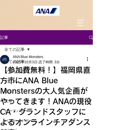
記事
全ての記事
ANA Blue Monsters
全ての記事
2025年10月3日
読了時間: 3分
【参加費無料！】福岡県直
クッキング
方市にANA Blue
ダンス
Monstersの大人気企画が
陸上
やってきます！ANAの現役
天草
CA・グランドスタッフに
ビーチバレー
よるオンラインチアダンス
バスケットボール