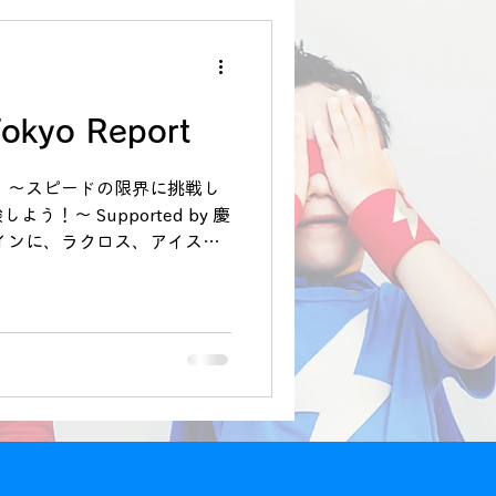
ながら実施しました。 ○ウ
okyo Report
 〜スピードの限界に挑戦し
！〜 Supported by 慶
インに、ラクロス、アイスホ
験できるイベントを実施。か
、山下潤選手に、「姿勢よく