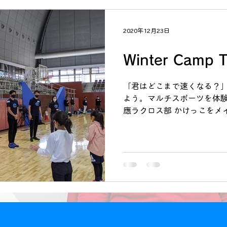
ク着用、こまめに消毒を行い
ォームアップ...
2020年12月23日
Winter Camp T
「君はどこまで速くなる？」
よう。マルチスポーツを体験しよう
應ラクロス部 かけっこをメ
ッケー、フェンシングが体
けっこでは、山下航平選手
跳ぶ...