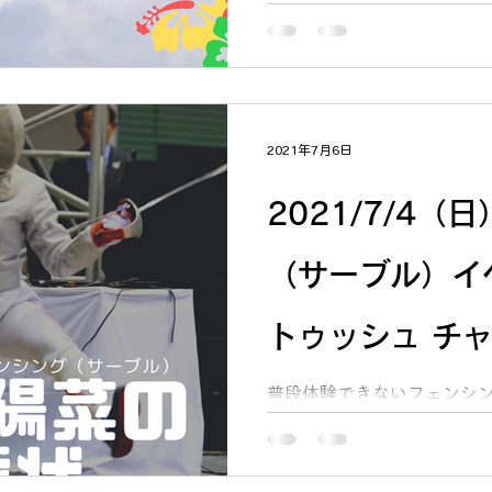
が、6/11に成田空港格納庫に
DANCE FES...
2021年7月6日
2021/7/4
（サーブル）イ
トゥッシュ チ
ポート
普段体験できないフェンシ
たことがないお子様がチャレ
員アスリートの佐々木陽菜
式での試合の結果はいかに？