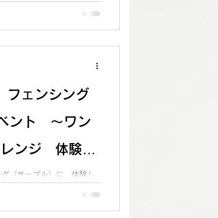
て開催された『ANA KIDS
（日）フェンシング
ベント 〜ワン
ャレンジ 体験レ
ング（サーブル）に、体験し
ンジしました！現役ANA社
選手の挑戦状を受け、対戦形
！ ※感染対策を行い、マス