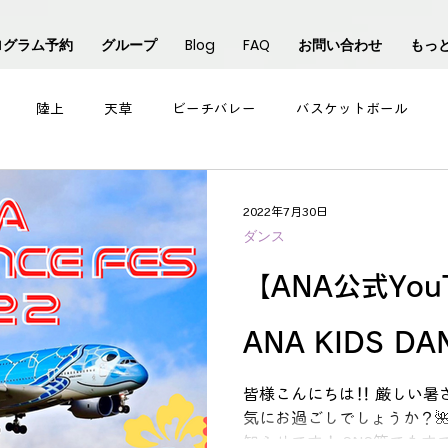
ログラム予約
グループ
Blog
FAQ
お問い合わせ
もっ
陸上
天草
ビーチバレー
バスケットボール
直方
バレーボール
サッカー
チアダンス
千
2022年7月30日
ダンス
【ANA公式You
ANA KIDS DA
皆様こんにちは‼ 厳しい暑
気にお過ごしでしょうか？
知らせです！ SNS等でも